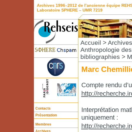
Archives 1996–2012 de l’ancienne équipe REH
Laboratoire SPHERE – UMR 7219
Accueil
>
Archive
Anthropologie de
bibliographies
> Ma
Marc Chemilli
Compte rendu d’un
http://recherche.
Interprétation ma
Contacts
Présentation
uniquement :
Membres
http://recherche.
Archives