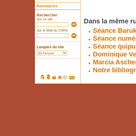
Ressources
Rechercher
Sur ce site
Dans la même ru
Séance Baru
Sur le Web du CNRS
Séance numér
Séance quipu
Langues du site
Dominique Ve
Marcia Asche
Notre bibliogr