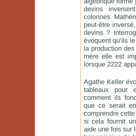
algébrique formé p
devins inversen
colonnes. Mathém
peut-être inversé
devins ? Interro
évoquent qu’ils le
la production des
mère elle est imp
lorsque 2222 appa
Agathe Keller évo
tableaux pour e
comment ils fonc
que ce serait en
comprendre cette 
si cela fournit u
aide une fois sur 