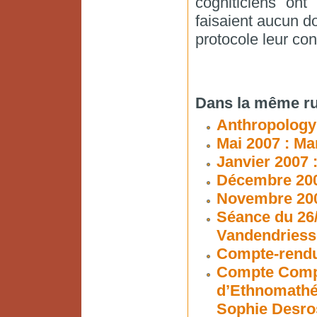
cogniticiens ont
faisaient aucun d
protocole leur con
Dans la même ru
Anthropology
Mai 2007 : Ma
Janvier 2007 
Décembre 200
Novembre 2006
Séance du 26/
Vandendriess
Compte-rendu
Compte Compt
d’Ethnomathé
Sophie Desros