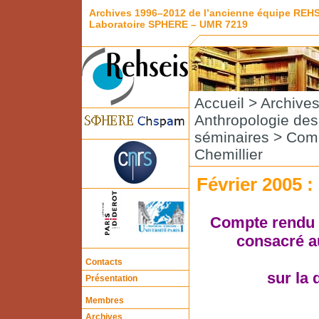
Archives 1996–2012 de l’ancienne équipe REH
Laboratoire SPHERE – UMR 7219
Accueil
>
Archive
Anthropologie de
séminaires
>
Comp
Chemillier
Février 2005 :
Compte rendu d
consacré au
Contacts
sur la 
Présentation
Membres
Archives