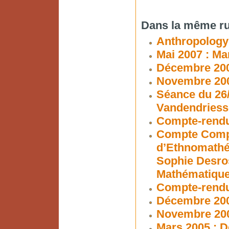
Dans la même ru
Anthropology
Mai 2007 : Ma
Décembre 200
Novembre 2006
Séance du 26/
Vandendriess
Compte-rendu
Compte Compt
d’Ethnomathé
Sophie Desros
Mathématiques
Compte-rendu 
Décembre 200
Novembre 200
Mars 2005 : D