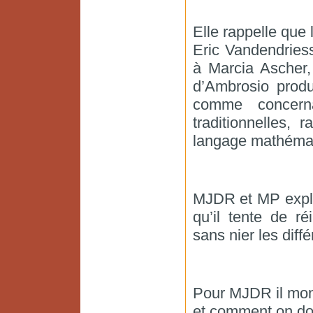
Elle rappelle que
Eric Vandendries
à Marcia Ascher
d’Ambrosio produ
comme concerna
traditionnelles, 
langage mathémat
MJDR et MP expli
qu’il tente de ré
sans nier les diff
Pour MJDR il mont
et comment on doi