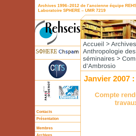
Archives 1996–2012 de l’ancienne équipe REH
Laboratoire SPHERE – UMR 7219
Accueil
>
Archive
Anthropologie de
séminaires
>
Comp
d’Ambrosio
Janvier 2007 
Compte rendu
travau
Contacts
Présentation
Membres
Archives