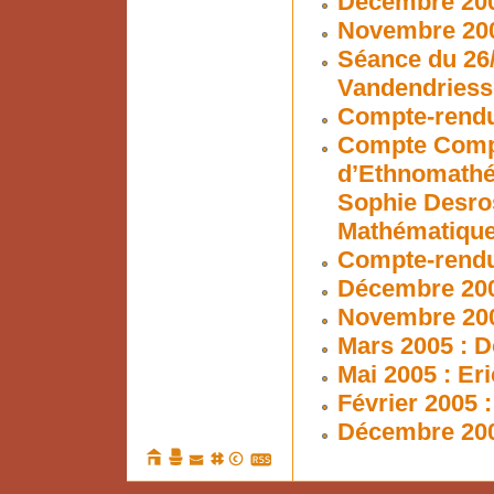
Décembre 200
Novembre 2006
Séance du 26/
Vandendriess
Compte-rendu
Compte Compt
d’Ethnomathé
Sophie Desros
Mathématiques
Compte-rendu 
Décembre 200
Novembre 200
Mars 2005 : D
Mai 2005 : Er
Février 2005 
Décembre 200