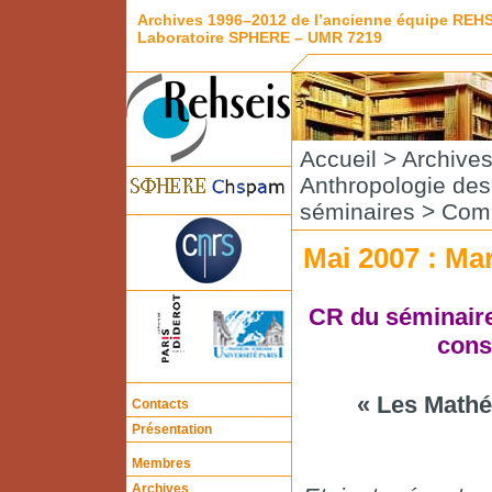
Archives 1996–2012 de l’ancienne équipe REH
Laboratoire SPHERE – UMR 7219
Accueil
>
Archive
Anthropologie de
séminaires
>
Comp
Mai 2007 : Mar
CR du séminair
consa
« Les Mathé
Contacts
Présentation
Membres
Archives