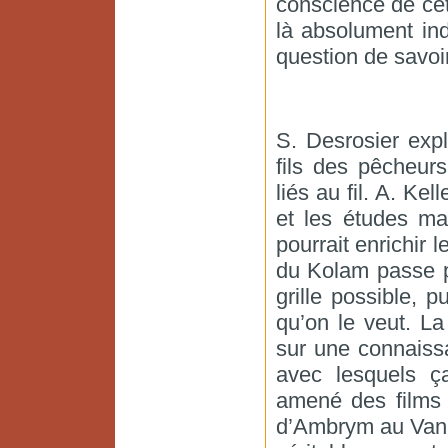
conscience de cet
là absolument ind
question de savoir
S. Desrosier expl
fils des pêcheur
liés au fil. A. Ke
et les études ma
pourrait enrichir 
du Kolam passe pa
grille possible, p
qu’on le veut. L
sur une connaiss
avec lesquels ç
amené des films d
d’Ambrym au Vanua