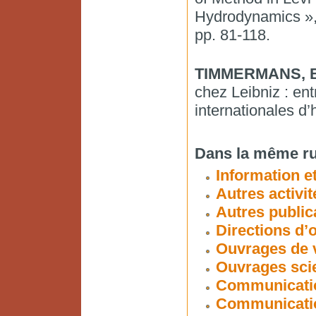
Hydrodynamics »,
pp. 81-118.
TIMMERMANS, B
chez Leibniz : ent
internationales d’
Dans la même ru
Information et
Autres activit
Autres public
Directions d’
Ouvrages de v
Ouvrages scie
Communicatio
Communicatio