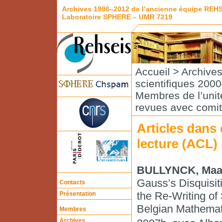
Archives 1996–2012 de l’ancienne équipe REH
Laboratoire SPHERE – UMR 7219
Accueil
>
Archive
scientifiques 200
Membres de l’unité
revues avec comité
Articles dans
lecture (ACL) 
BULLYNCK, Maa
Gauss’s Disquisit
Contacts
the Re-Writing of 
Présentation
Belgian Mathemati
Membres
Archives