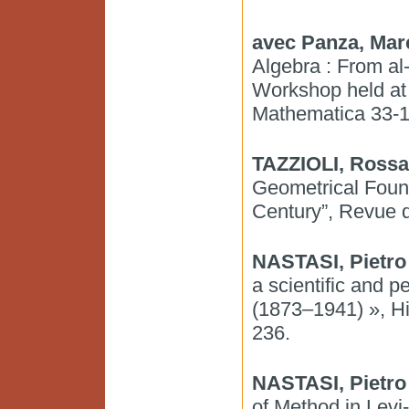
avec Panza, Mar
Algebra : From al
Workshop held at 
Mathematica 33-1,
TAZZIOLI, Ross
Geometrical Found
Century”, Revue d
NASTASI, Pietro
a scientific and p
(1873–1941) », Hi
236.
NASTASI, Pietro
of Method in Levi-