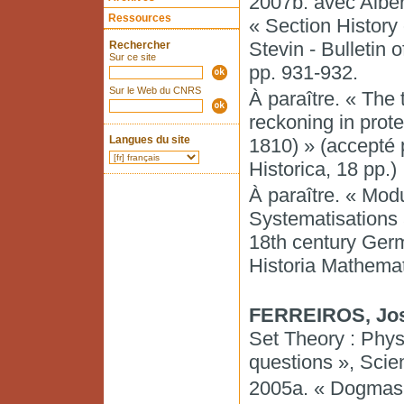
2007b. avec Alber
Ressources
« Section History
Stevin - Bulletin 
Rechercher
Sur ce site
pp. 931-932.
Sur le Web du CNRS
À paraître. « The 
reckoning in prot
Langues du site
1810) » (accepté 
Historica, 18 pp.)
À paraître. « Mod
Systematisations 
18th century Germ
Historia Mathemat
FERREIROS, Jo
Set Theory : Physi
questions », Scie
2005a. « Dogmas 