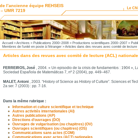
de l’ancienne équipe REHSEIS
Le C
 – UMR 7219
Accueil
>
Archives
>
Publications 2000–2008
>
Productions scientifiques 2000–2007
>
Publ
Membres de l’unité en poste à l’étranger
> Articles dans des revues avec comité de lecture
Articles dans des revues avec comité de lecture (ACL) national
FERREIROS, José
, 2004. « Un episodio de la crisis de fundamentos : 1904 », 
Sociedad Española de Matemáticas 7, nº 2 (2004), pp. 449–467.
MALET, Antoni
, 2003. “History of Science as History of Culture”. Sciences et Te
2a ser. 7 (2003) : pp. 7-16.
Dans la même rubrique :
Information et culture scientifique et technique
Autres activités internationales (AI)
Autres publications (AP)
Directions d’ouvrages (DO)
Ouvrages de vulgarisation (ou chapitres) (OV)
Ouvrages scientifiques (ou chapitres) (OS)
Communications sans actes (COM)
Communications avec actes (ACT) nationales