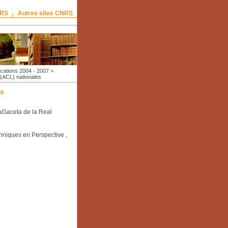
NRS
Autres sites CNRS
ications 2004 - 2007
>
 (ACL) nationales
es
LaGaceta de la Real
chniques en Perspective ,