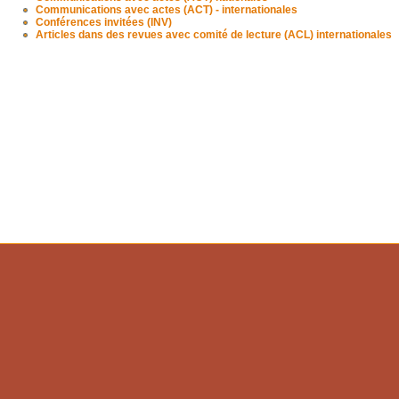
Communications avec actes (ACT) - internationales
Conférences invitées (INV)
Articles dans des revues avec comité de lecture (ACL) internationales