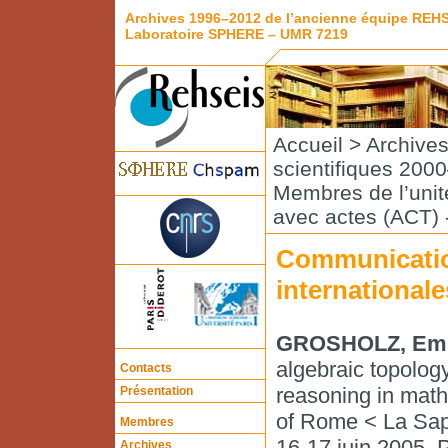
Archives 1996–2012 de l’ancienne équipe REH
Laboratoire SPHERE – UMR 7219
Accueil
>
Archive
scientifiques 200
Membres de l’unité
avec actes (ACT) -
Communicatio
internationale
GROSHOLZ, Emi
algebraic topolog
Contacts
reasoning in math
Présentation
of Rome < La Sap
Membres
16-17 juin 2005. P
Archives