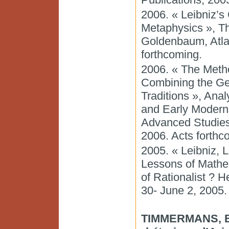
2006. « Leibniz’s
Metaphysics », The
Goldenbaum, Atlan
forthcoming.
2006. « The Metho
Combining the Ge
Traditions », Ana
and Early Modern 
Advanced Studies,
2006. Acts forthc
2005. « Leibniz,
Lessons of Mathem
of Rationalist ? H
30- June 2, 2005.
TIMMERMANS, Ben