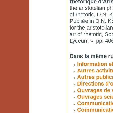
rhétorique d’Ari
the aristotelian p
of rhetoric, D.N.
Publiée in D.N. K
for the aristoteli
art of rhetoric, So
Lyceum », pp. 40
Dans la même ru
Information et
Autres activit
Autres public
Directions d’
Ouvrages de v
Ouvrages scie
Communicatio
Communicatio