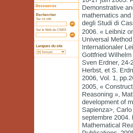
Ressources
Demonstrative an
mathematics and na
Rechercher
Sur ce site
degli Studi di Cas
Sur le Web du CNRS
2006. « Leibniz o
Universal Method 
Internationaler L
Langues du site
Gottfried Wilhelm 
Sven Erdner, 24-29
Herbst, et S. Erdn
2006, Vol. 1, pp.
2005, « Construct
Reasoning », Math
development of m
Sapienza>, Carlo 
septembre 2004. Pu
Mathematical Reas
Publications, 2005