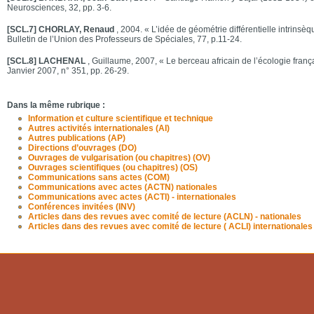
Neurosciences, 32, pp. 3-6.
[SCL.7] CHORLAY, Renaud
, 2004. « L’idée de géométrie différentielle intrinsè
Bulletin de l’Union des Professeurs de Spéciales, 77, p.11-24.
[SCL.8] LACHENAL
, Guillaume, 2007, « Le berceau africain de l’écologie franç
Janvier 2007, n° 351, pp. 26-29.
Dans la même rubrique :
Information et culture scientifique et technique
Autres activités internationales (AI)
Autres publications (AP)
Directions d’ouvrages (DO)
Ouvrages de vulgarisation (ou chapitres) (OV)
Ouvrages scientifiques (ou chapitres) (OS)
Communications sans actes (COM)
Communications avec actes (ACTN) nationales
Communications avec actes (ACTI) - internationales
Conférences invitées (INV)
Articles dans des revues avec comité de lecture (ACLN) - nationales
Articles dans des revues avec comité de lecture ( ACLI) internationales