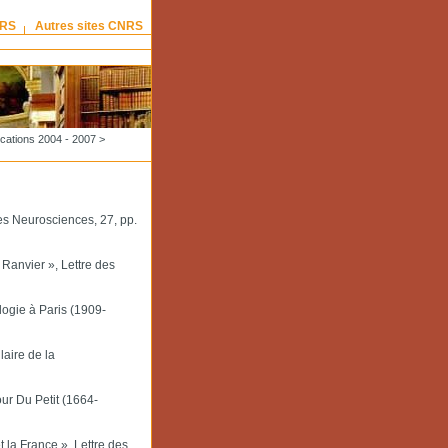
NRS
Autres sites CNRS
ications 2004 - 2007
>
des Neurosciences, 27, pp.
Ranvier », Lettre des
ogie à Paris (1909-
laire de la
ur Du Petit (1664-
la France », Lettre des