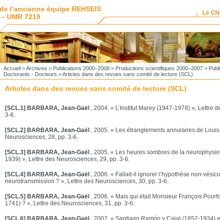
de l’ancienne équipe REHSEIS
Le C
 – UMR 7219
Accueil
>
Archives
>
Publications 2000–2008
>
Productions scientifiques 2000–2007
>
Publ
Doctorants - Docteurs
> Articles dans des revues sans comité de lecture (SCL)
Articles dans des revues sans comité de lecture (SCL)
[SCL.1] BARBARA, Jean-Gaël
, 2004. « L’Institut Marey (1947-1978) », Lettre 
3-6.
[SCL.2] BARBARA, Jean-Gaël
, 2005. « Les étranglements annulaires de Louis 
Neurosciences, 28, pp. 3-6.
[SCL.3] BARBARA, Jean-Gaël
, 2005. « Les heures sombres de la neurophysiol
1939) », Lettre des Neurosciences, 29, pp. 3-6.
[SCL.4] BARBARA, Jean-Gaël
, 2006. « Fallait-il ignorer l’hypothèse non-vésicu
neurotransmission ? », Lettre des Neurosciences, 30, pp. 3-6.
[SCL.5] BARBARA, Jean-Gaël
, 2006. « Mais qui était Monsieur François Pourfo
1741) ? », Lettre des Neurosciences, 31, pp. 3-6.
[SCL.6] BARBARA, Jean-Gaël
, 2007. « Santiago Ramón y Cajal (1852-1934) et 