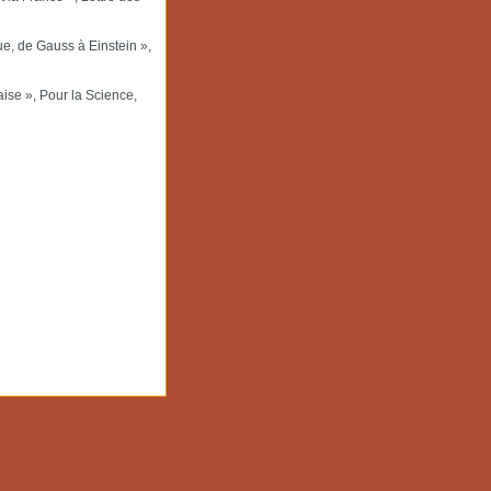
que, de Gauss à Einstein »,
aise », Pour la Science,