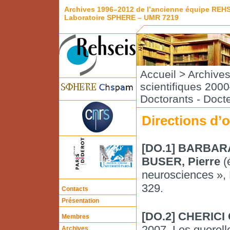
Archives 1996–2012 de l’ancienne équipe REH
Laboratoire SPHERE – UMR 7219
Accueil
>
Archive
scientifiques 200
Doctorants - Doct
Directions d’
[DO.1] BARBARA
BUSER, Pierre
(é
neurosciences », 
329.
Contacts
Présentation
[DO.2] CHERICI 
Membres
2007, Les querell
Archives