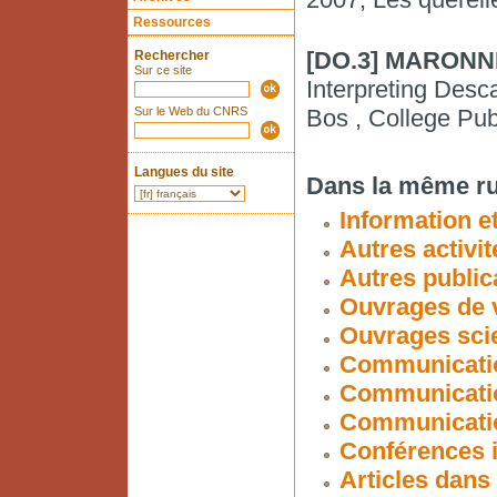
Ressources
[DO.3] MARONNE
Rechercher
Sur ce site
Interpreting Desc
Sur le Web du CNRS
Bos , College Pub
Langues du site
Dans la même ru
Information et
Autres activit
Autres public
Ouvrages de v
Ouvrages scie
Communicatio
Communicatio
Communication
Conférences i
Articles dans