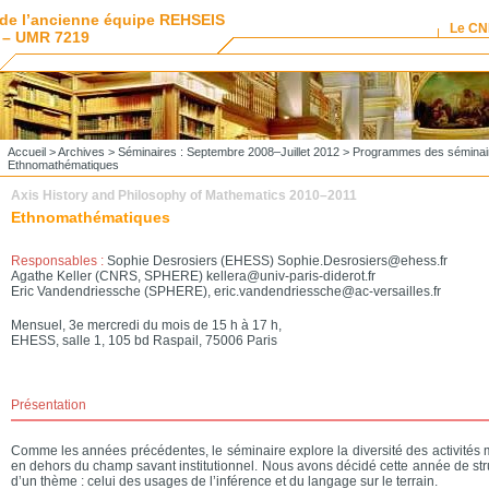
de l’ancienne équipe REHSEIS
Le C
 – UMR 7219
Accueil
>
Archives
>
Séminaires : Septembre 2008–Juillet 2012
>
Programmes des séminai
Ethnomathématiques
Axis History and Philosophy of Mathematics 2010–2011
Ethnomathématiques
Responsables :
Sophie Desrosiers (EHESS) Sophie.Desrosiers@ehess.fr
Agathe Keller (CNRS, SPHERE) kellera@univ-paris-diderot.fr
Eric Vandendriessche (SPHERE), eric.vandendriessche@ac-versailles.fr
Mensuel, 3e mercredi du mois de 15 h à 17 h,
EHESS, salle 1, 105 bd Raspail, 75006 Paris
Présentation
Comme les années précédentes, le séminaire explore la diversité des activités
en dehors du champ savant institutionnel. Nous avons décidé cette année de str
d’un thème : celui des usages de l’inférence et du langage sur le terrain.