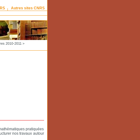
NRS
Autres sites CNRS
res 2010-2011
>
 mathématiques pratiquées
ucturer nos travaux autour