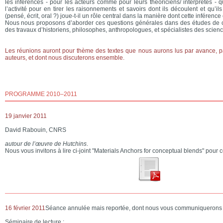
les inférences - pour les acteurs comme pour leurs théoriciens/ interprètes - q
l’activité pour en tirer les raisonnements et savoirs dont ils découlent et qu’i
(pensé, écrit, oral ?) joue-t-il un rôle central dans la manière dont cette inférenc
Nous nous proposons d’aborder ces questions générales dans des études de c
des travaux d’historiens, philosophes, anthropologues, et spécialistes des scienc
Les réunions auront pour thème des textes que nous aurons lus par avance, pa
auteurs, et dont nous discuterons ensemble.
PROGRAMME 2010–2011
19 janvier 2011
David Rabouin, CNRS
autour de l’œuvre de Hutchins
.
Nous vous invitons à lire ci-joint "Materials Anchors for conceptual blends" pour 
16 février 2011
Séance annulée mais reportée, dont nous vous communiquerons l
Séminaire de lecture :