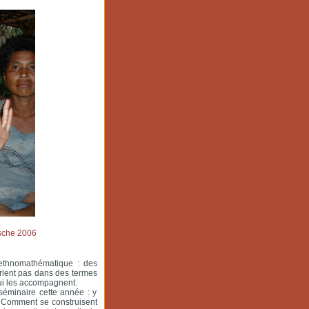
ssche 2006
n ethnomathématique : des
arlent pas dans des termes
ui les accompagnent.
séminaire cette année : y
? Comment se construisent