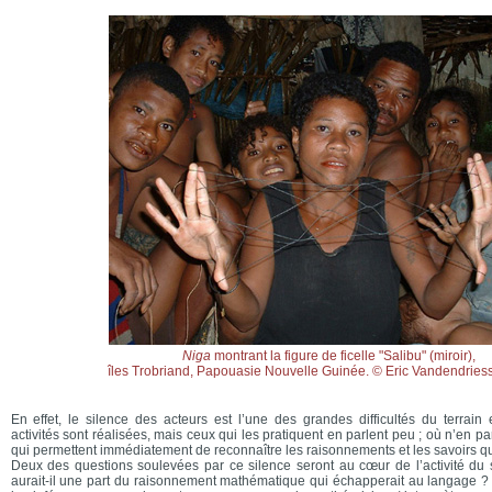
Niga
montrant la figure de ficelle "Salibu" (miroir),
îles Trobriand, Papouasie Nouvelle Guinée. © Eric Vandendrie
En effet, le silence des acteurs est l’une des grandes difficultés du terrai
activités sont réalisées, mais ceux qui les pratiquent en parlent peu ; où n’en p
qui permettent immédiatement de reconnaître les raisonnements et les savoirs q
Deux des questions soulevées par ce silence seront au cœur de l’activité du 
aurait-il une part du raisonnement mathématique qui échapperait au langage 