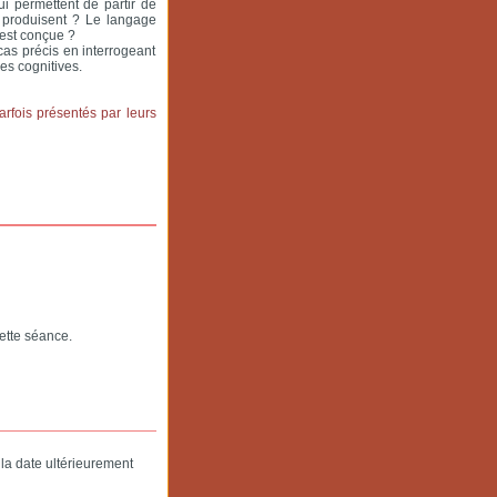
ui permettent de partir de
ls produisent ? Le langage
e est conçue ?
as précis en interrogeant
es cognitives.
rfois présentés par leurs
cette séance.
a date ultérieurement