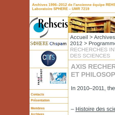
Archives 1996–2012 de l’ancienne équipe REH
Laboratoire SPHERE – UMR 7219
Accueil
>
Archive
2012
>
Programme
RECHERCHES INT
DES SCIENCES
AXIS RECHER
ET PHILOSOP
In 2010–2011, thes
Contacts
Présentation
–
Histoire des sc
Membres
Archives