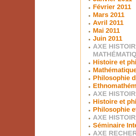
Février 2011
Mars 2011
Avril 2011
Mai 2011
Juin 2011
AXE HISTOIR
MATHÉMATI
Histoire et p
Mathématiques
Philosophie d
Ethnomathém
AXE HISTOIR
Histoire et p
Philosophie e
AXE HISTOIR
Séminaire Int
AXE RECHER