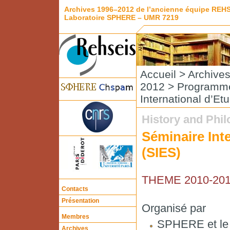
Archives 1996–2012 de l’ancienne équipe REH
Laboratoire SPHERE – UMR 7219
Accueil
>
Archive
2012
>
Programme
International d’Et
History and Phi
Séminaire Inte
(SIES)
THEME 2010-201
Contacts
Présentation
Organisé par
Membres
SPHERE et le 
Archives