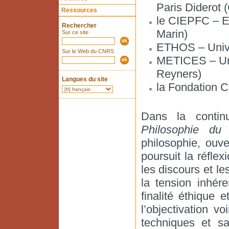
Paris Diderot 
Ressources
le CIEPFC – E
Rechercher
Marin)
Sur ce site
ETHOS – Unive
Sur le Web du CNRS
METICES – Univ
Reyners)
Langues du site
la Fondation C
Dans la contin
Philosophie du 
philosophie, ouv
poursuit la réfle
les discours et l
la tension inhér
finalité éthique 
l’objectivation v
techniques et sa