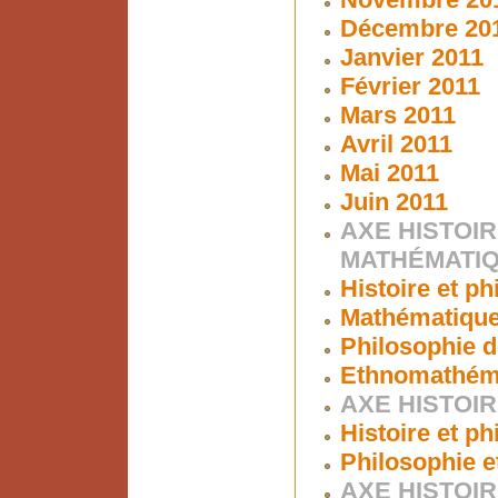
Décembre 20
Janvier 2011
Février 2011
Mars 2011
Avril 2011
Mai 2011
Juin 2011
AXE HISTOIR
MATHÉMATI
Histoire et p
Mathématiques
Philosophie d
Ethnomathém
AXE HISTOIR
Histoire et p
Philosophie e
AXE HISTOIR