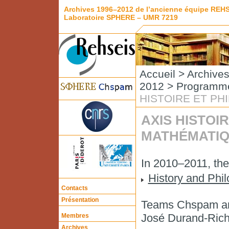
Archives 1996–2012 de l’ancienne équipe REH
Laboratoire SPHERE – UMR 7219
Accueil
>
Archive
2012
>
Programme
HISTOIRE ET P
AXIS HISTOI
MATHÉMATI
In 2010–2011, thes
History and Phi
Contacts
Présentation
Teams Chspam and
José Durand-Rich
Membres
Archives