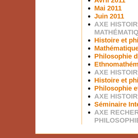
Avril 2011
Mai 2011
Juin 2011
AXE HISTOIR
MATHÉMATI
Histoire et p
Mathématiques
Philosophie d
Ethnomathém
AXE HISTOIR
Histoire et p
Philosophie e
AXE HISTOIR
Séminaire Int
AXE RECHER
PHILOSOPHI