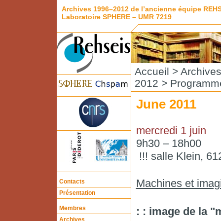
Archives 1996–2012 de l’ancienne équipe REH
Laboratoire SPHERE – UMR 7219
Accueil
>
Archive
2012
>
Programme
June 2011
mercredi 1 juin
9h30 – 18h00
!!! salle Klein, 61
Machines et imag
Contacts
Présentation
Membres
: : image de la
Archives