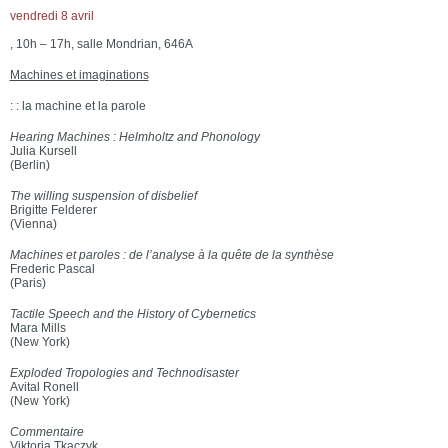
vendredi 8 avril
, 10h – 17h, salle Mondrian, 646A
Machines et imaginations
: : la machine et la parole
Hearing Machines : Helmholtz and Phonology
Julia Kursell
(Berlin)
The willing suspension of disbelief
Brigitte Felderer
(Vienna)
Machines et paroles : de l’analyse à la quête de la synthèse
Frederic Pascal
(Paris)
Tactile Speech and the History of Cybernetics
Mara Mills
(New York)
Exploded Tropologies and Technodisaster
Avital Ronell
(New York)
Commentaire
Viktoria Tkaczyk