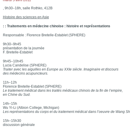
mardi 5 avril 2011
, 9h30–18h, salle Rothko, 412B
Histoire des sciences en Asie
: : Traitements en médecine chinoise : histoire et représentations
Responsable : Florence Bretelle-Establet (SPHERE)
9h30–9h45
présentation de la journée
F. Bretelle-Establet
9h45–10h45
Lucia Candelise (SPHERE)
Traiter avec les aiguilles en Europe au XXIe siècle. Imaginaire et discours
des médecins acupuncteurs.
11h–12h
Florence Bretelle-Establet (SPHERE)
Le traitement médical dans les traités médicaux chinois de la fin de l’empire,
en Chine du Sud.
14h–15h
Wu Yi-Li (Albion College, Michigan)
Les représentations du corps et du traitement médical dans l’oeuvre de Wang Sh
15h–15h30
discussion générale