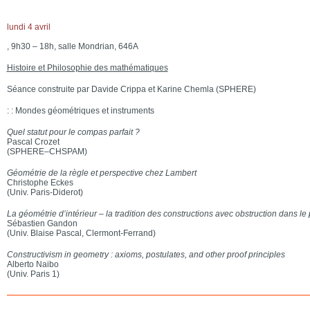
lundi 4 avril
, 9h30 – 18h, salle Mondrian, 646A
Histoire et Philosophie des mathématiques
Séance construite par Davide Crippa et Karine Chemla (SPHERE)
: : Mondes géométriques et instruments
Quel statut pour le compas parfait ?
Pascal Crozet
(SPHERE–CHSPAM)
Géométrie de la règle et perspective chez Lambert
Christophe Eckes
(Univ. Paris-Diderot)
La géométrie d’intérieur – la tradition des constructions avec obstruction dans le
Sébastien Gandon
(Univ. Blaise Pascal, Clermont-Ferrand)
Constructivism in geometry : axioms, postulates, and other proof principles
Alberto Naibo
(Univ. Paris 1)