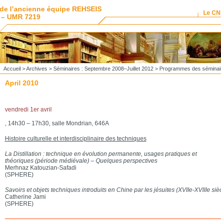
de l’ancienne équipe REHSEIS
Le C
 – UMR 7219
Accueil
>
Archives
>
Séminaires : Septembre 2008–Juillet 2012
>
Programmes des séminai
April 2010
vendredi 1er avril
, 14h30 – 17h30, salle Mondrian, 646A
Histoire culturelle et interdisciplinaire des techniques
La Distillation : technique en évolution permanente, usages pratiques et
théoriques (période médiévale) – Quelques perspectives
Merhnaz Katouzian-Safadi
(SPHERE)
Savoirs et objets techniques introduits en Chine par les jésuites (XVIIe-XVIIIe siè
Catherine Jami
(SPHERE)