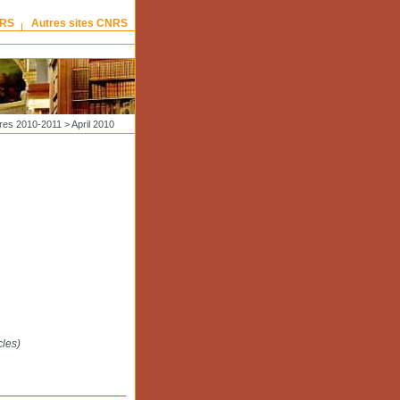
NRS
Autres sites CNRS
res 2010-2011
> April 2010
cles)