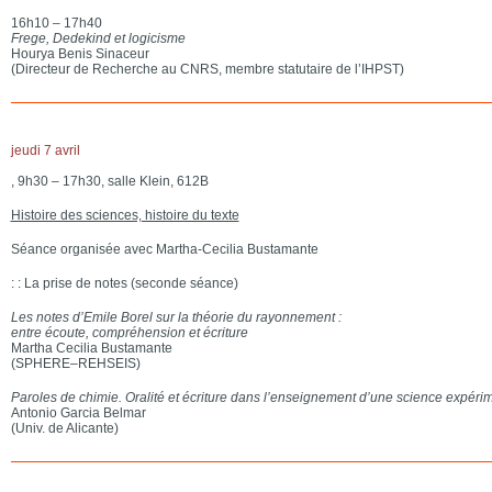
16h10 – 17h40
Frege, Dedekind et logicisme
Hourya Benis Sinaceur
(Directeur de Recherche au CNRS, membre statutaire de l’IHPST)
jeudi 7 avril
, 9h30 – 17h30, salle Klein, 612B
Histoire des sciences, histoire du texte
Séance organisée avec Martha-Cecilia Bustamante
: : La prise de notes (seconde séance)
Les notes d’Emile Borel sur la théorie du rayonnement :
entre écoute, compréhension et écriture
Martha Cecilia Bustamante
(SPHERE–REHSEIS)
Paroles de chimie. Oralité et écriture dans l’enseignement d’une science expéri
Antonio Garcia Belmar
(Univ. de Alicante)