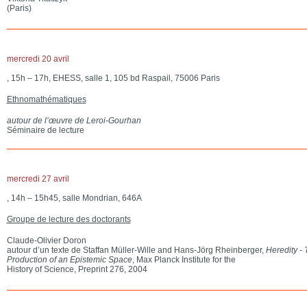
(Paris)
mercredi 20 avril
, 15h – 17h, EHESS, salle 1, 105 bd Raspail, 75006 Paris
Ethnomathématiques
autour de l’œuvre de Leroi-Gourhan
Séminaire de lecture
mercredi 27 avril
, 14h – 15h45, salle Mondrian, 646A
Groupe de lecture des doctorants
Claude-Olivier Doron
autour d’un texte de Staffan Müller-Wille and Hans-Jörg Rheinberger,
Heredity - 
Production of an Epistemic Space
, Max Planck Institute for the
History of Science, Preprint 276, 2004