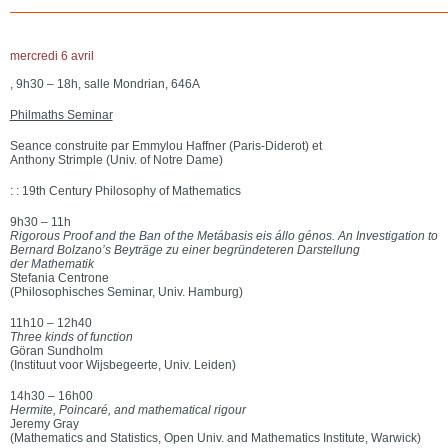
mercredi 6 avril
, 9h30 – 18h, salle Mondrian, 646A
Philmaths Seminar
Seance construite par Emmylou Haffner (Paris-Diderot) et
Anthony Strimple (Univ. of Notre Dame)
: : 19th Century Philosophy of Mathematics
9h30 – 11h
Rigorous Proof and the Ban of the Metábasis eis állo génos. An Investigation to
Bernard Bolzano’s Beyträge zu einer begründeteren Darstellung
der Mathematik
Stefania Centrone
(Philosophisches Seminar, Univ. Hamburg)
11h10 – 12h40
Three kinds of function
Göran Sundholm
(Instituut voor Wijsbegeerte, Univ. Leiden)
14h30 – 16h00
Hermite, Poincaré, and mathematical rigour
Jeremy Gray
(Mathematics and Statistics, Open Univ. and Mathematics Institute, Warwick)