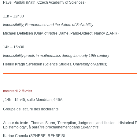
Pavel Pudlák (Math, Czech Academy of Sciences)
11h – 12h30
Impossibility, Permanence and the Axiom of Solvability
Michael Detlefsen (Univ. of Notre Dame, Paris-Diderot, Nancy 2, ANR)
14h – 15h30
Impossibility proofs in mathematics during the early 19th century
Henrik Kragh Sørensen (Science Studies, University of Aarhus)
mercredi 2 février
, 14h - 15h45, salle Mondrian, 646A
Groupe de lecture des doctorants
Autour du texte : Thomas Sturm, "Perception, Judgment, and Illusion : Historical 
Epistemology", à paraître prochainement dans
Erkenntnis
Karine Chemla (SPHERE–REHSEIS)