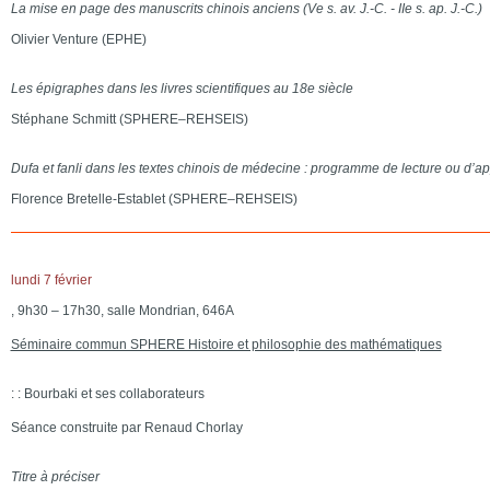
La mise en page des manuscrits chinois anciens (Ve s. av. J.-C. - IIe s. ap. J.-C.)
Olivier Venture (EPHE)
Les épigraphes dans les livres scientifiques au 18e siècle
Stéphane Schmitt (SPHERE–REHSEIS)
Dufa et fanli dans les textes chinois de médecine : programme de lecture ou d’a
Florence Bretelle-Establet (SPHERE–REHSEIS)
lundi 7 février
, 9h30 – 17h30, salle Mondrian, 646A
Séminaire commun SPHERE Histoire et philosophie des mathématiques
: : Bourbaki et ses collaborateurs
Séance construite par Renaud Chorlay
Titre à préciser