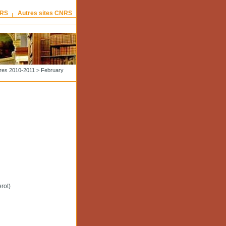
NRS
Autres sites CNRS
res 2010-2011
> February
rot)