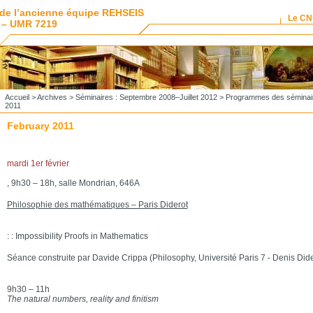
de l’ancienne équipe REHSEIS
Le C
 – UMR 7219
Accueil
>
Archives
>
Séminaires : Septembre 2008–Juillet 2012
>
Programmes des séminai
2011
February 2011
mardi 1er février
, 9h30 – 18h, salle Mondrian, 646A
Philosophie des mathématiques – Paris Diderot
: : Impossibility Proofs in Mathematics
Séance construite par Davide Crippa (Philosophy, Université Paris 7 - Denis Dide
9h30 – 11h
The natural numbers, reality and finitism