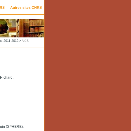
NRS
Autres sites CNRS
es 2011-2012
>
AXIS
Richard.
ouin (SPHERE).