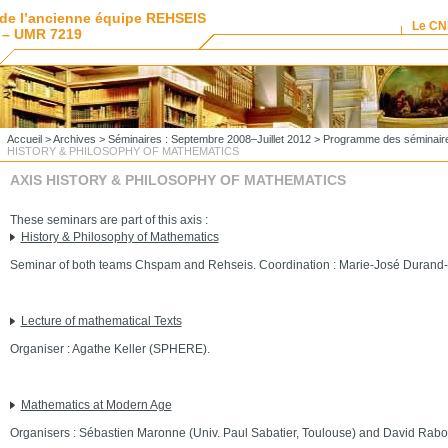
de l’ancienne équipe REHSEIS
Le C
 – UMR 7219
Accueil
>
Archives
>
Séminaires : Septembre 2008–Juillet 2012
>
Programme des séminair
HISTORY & PHILOSOPHY OF MATHEMATICS
AXIS HISTORY & PHILOSOPHY OF MATHEMATICS
These seminars are part of this axis :
History & Philosophy of Mathematics
Seminar of both teams Chspam and Rehseis. Coordination : Marie-José Durand-
Lecture of mathematical Texts
Organiser : Agathe Keller (SPHERE).
Mathematics at Modern Age
Organisers : Sébastien Maronne (Univ. Paul Sabatier, Toulouse) and David Rab