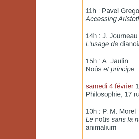
11h : Pavel Grego
Accessing Aristotle
14h : J. Journeau
L’usage de
diano
15h : A. Jaulin
Noûs
et principe
samedi 4 février
1
Philosophie, 17 r
10h : P. M. Morel
Le
noûs
sans la 
animalium