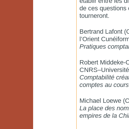
établir entre les
de ces questions 
tourneront.
Bertrand Lafont 
l’Orient Cunéifo
Pratiques comptab
Robert Middeke-
CNRS–Université 
Comptabilité créat
comptes au cours 
Michael Loewe (C
La place des nomb
empires de la Ch