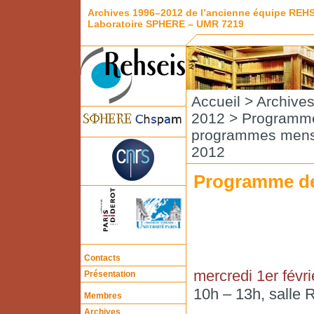
Archives 1996–2012 de l’ancienne équipe REH
Laboratoire SPHERE – UMR 7219
Accueil
>
Archive
2012
>
Programme
programmes mens
2012
Programme de 
Contacts
mercredi 1er févri
Présentation
10h – 13h, salle 
Membres
Archives