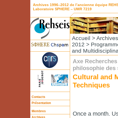
Archives 1996–2012 de l’ancienne équipe REH
Laboratoire SPHERE – UMR 7219
Accueil
>
Archive
2012
>
Programme
and Multidisciplin
Axe Recherches i
philosophie des
Cultural and M
Techniques
Contacts
Présentation
Membres
Once a month. Usu
Archives