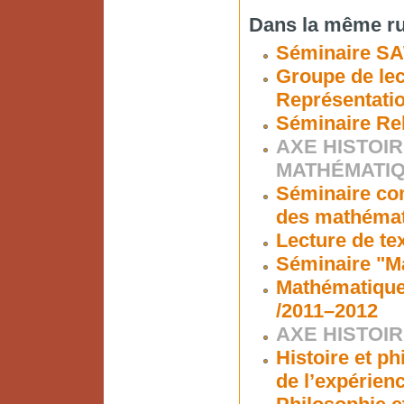
Dans la même ru
Séminaire S
Groupe de lec
Représentati
Séminaire Re
AXE HISTOIR
MATHÉMATI
Séminaire co
des mathéma
Lecture de te
Séminaire "Ma
Mathématiques
/2011–2012
AXE HISTOIR
Histoire et ph
de l’expérien