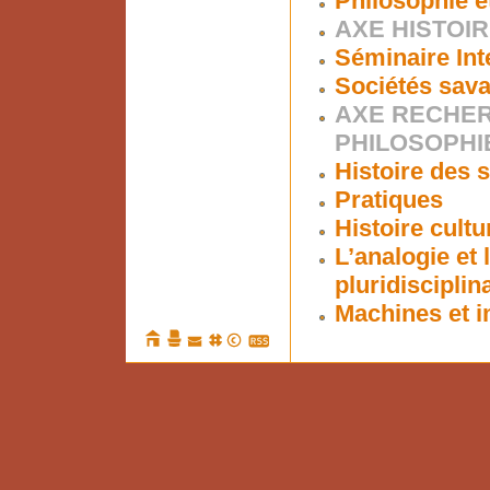
Philosophie e
AXE HISTOI
Séminaire Int
Sociétés sava
AXE RECHER
PHILOSOPHI
Histoire des s
Pratiques
Histoire cultu
L’analogie et
pluridisciplin
Machines et i