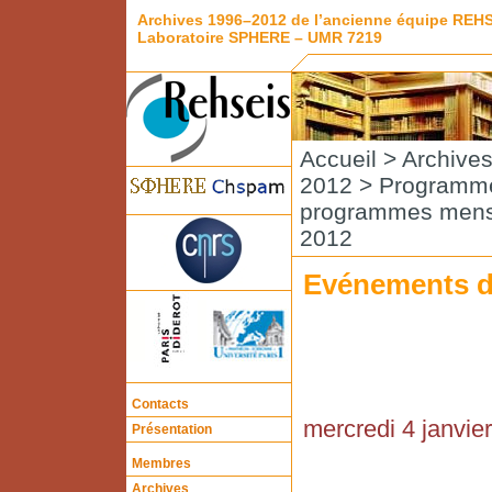
Archives 1996–2012 de l’ancienne équipe REH
Laboratoire SPHERE – UMR 7219
Accueil
>
Archive
2012
>
Programme
programmes mens
2012
Evénements de
Contacts
mercredi 4 janvie
Présentation
Membres
Archives