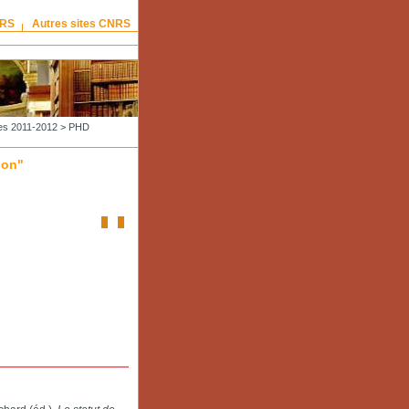
NRS
Autres sites CNRS
es 2011-2012
> PHD
ion"