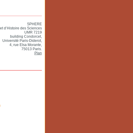
SPHERE
et d’Histoire des Sciences
UMR 7219
building Condorcet,
Université Paris-Diderot,
4, rue Elsa Morante,
75013 Paris.
Plan
s