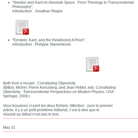
"Newton and Kant on Absolute Space : From Theology to Transcendental
Philosophy",
introduction : Jonathan Regier
"Einstein, Kant, and the Relativized A Priori",
introduction : Philippe Stamenkovic
Both from a recueil :
Constituting Objectivity
.
(Bitbol, Michel, Pierre Kerszberg, and Jean Petitot, eds.
Constituting
Objectivity : Transcendental Perspectives on Modern Physics
. USA :
Springer, 2009.)
Vous trouverez ci-joint les deux fichiers. Attention : pour le premier
article, il y a un petit problème éditorial, c’est-à-dire que le
résumé au début n’est pas le bon.
May 31