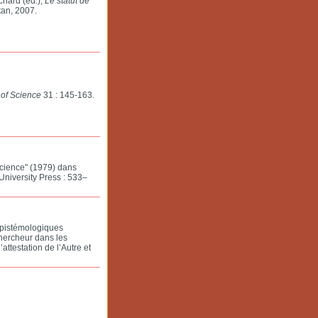
chard (éd.),
Le statut de
tan, 2007.
 of Science
31 : 145-163.
science" (1979) dans
niversity Press : 533–
 épistémologiques
chercheur dans les
ttestation de l’Autre et