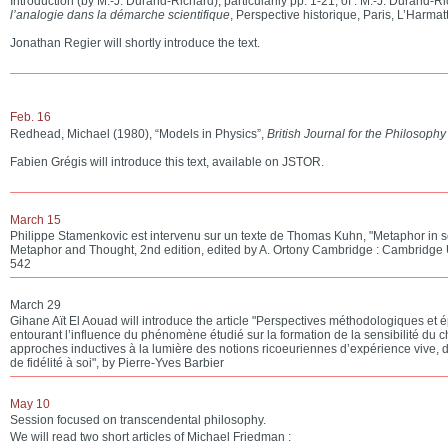
Introduction (by M.-J. Durand-Richard), particularily pp. 1-21, of : M.-J. Durand-Ri
l’analogie dans la démarche scientifique
, Perspective historique, Paris, L’Harmat
Jonathan Regier will shortly introduce the text.
Feb. 16
Redhead, Michael (1980), “Models in Physics”,
British Journal for the Philosophy
Fabien Grégis will introduce this text, available on JSTOR.
March 15
Philippe Stamenkovic est intervenu sur un texte de Thomas Kuhn, "Metaphor in 
Metaphor and Thought, 2nd edition, edited by A. Ortony Cambridge : Cambridge U
542
March 29
Gihane Aït El Aouad will introduce the article "Perspectives méthodologiques et
entourant l’influence du phénomène étudié sur la formation de la sensibilité du 
approches inductives à la lumière des notions ricoeuriennes d’expérience vive, d’a
de fidélité à soi", by Pierre-Yves Barbier
May 10
Session focused on transcendental philosophy.
We will read two short articles of Michael Friedman :