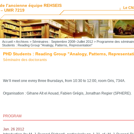
de l’ancienne équipe REHSEIS
Le C
 – UMR 7219
Accueil
>
Archives
>
Séminaires : Septembre 2008–Juillet 2012
>
Programme des séminair
Students : Reading Group "Analogy, Patterns, Representation"
PHD Students : Reading Group "Analogy, Patterns, Representat
Séminaire des doctorants
We’ll meet one evrey three thursdays, from 10:30 to 12:00, room Gris, 734A.
Organisation : Gihane Aït el Aouad, Fabien Grégis, Jonathan Regier (SPHERE).
PROGRAM
Jan. 26 2012