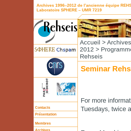
Archives 1996–2012 de l’ancienne équipe REH
Laboratoire SPHERE – UMR 7219
Accueil
>
Archive
2012
>
Programme
Rehseis
Seminar Rehs
For more informat
Tuesdays, twice a
Contacts
Présentation
Membres
Archives