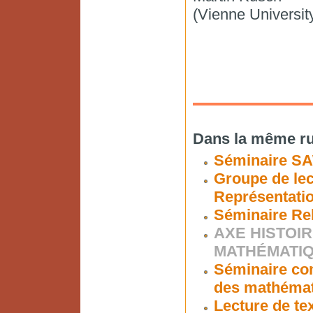
(Vienne Universit
Dans la même ru
Séminaire S
Groupe de lec
Représentati
Séminaire Re
AXE HISTOIR
MATHÉMATI
Séminaire co
des mathéma
Lecture de te