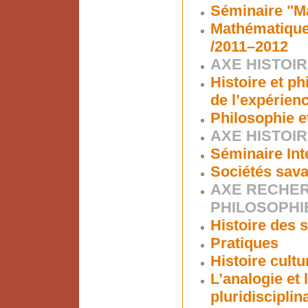
Séminaire "Ma
Mathématiques
/2011–2012
AXE HISTOIR
Histoire et ph
de l’expérien
Philosophie e
AXE HISTOI
Séminaire Int
Sociétés sava
AXE RECHER
PHILOSOPHI
Histoire des s
Pratiques
Histoire cultu
L’analogie et
pluridisciplin