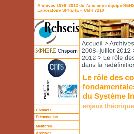
Archives 1996–2012 de l’ancienne équipe REH
Laboratoire SPHERE – UMR 7219
Accueil
>
Archive
2008–juillet 2012
2012
> Le rôle de
dans la redéfiniti
Le rôle des c
fondamentales
du Système In
enjeux théorique
Contacts
Présentation
Membres
Archives