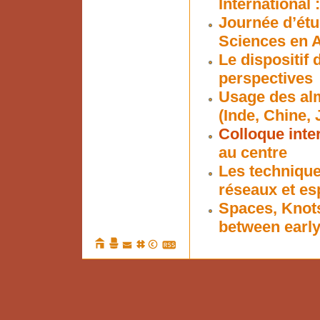
International :
Journée d’étu
Sciences en 
Le dispositif
perspectives
Usage des alm
(Inde, Chine,
Colloque inte
au centre
Les techniques
réseaux et es
Spaces, Knots
between earl