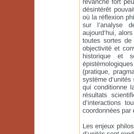
revanche fort peu
désintérêt pouva
où la réflexion p
sur l’analyse d
aujourd’hui, alor
toutes sortes de
objectivité et co
historique et s
épistémologiques
(pratique, pragma
système d’unités
qui conditionne l
résultats scient
d’interactions to
coordonnées par d
Les enjeux philo
d’unités sont rend