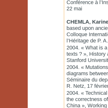
Conférence à l’I
22 mai
CHEMLA, Karin
based upon ancien
Colloque Internat
l’Héritage de P. A
2004. « What is a
texts ? », Histor
Stanford Universit
2004. « Mutations
diagrams between 
Séminaire du depa
R. Netz, 17 févrie
2004. « Technical
the correctness o
China », Working 