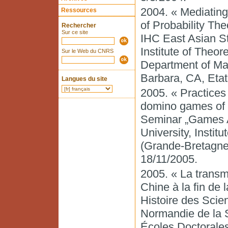
2004. « Mediating 
Ressources
of Probability Th
Rechercher
Sur ce site
IHC East Asian St
Institute of Theor
Sur le Web du CNRS
Department of Mat
Barbara, CA, Etat
Langues du site
2005. « Practices
domino games of l
Seminar „Games Ar
University, Instit
(Grande-Bretagne)
18/11/2005.
2005. « La transmi
Chine à la fin de 
Histoire des Scie
Normandie de la S
Écoles Doctorale