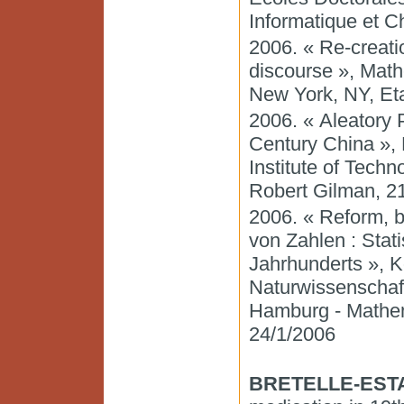
Informatique et C
2006. « Re-creati
discourse », Mat
New York, NY, Eta
2006. « Aleatory 
Century China »,
Institute of Techn
Robert Gilman, 2
2006. « Reform, b
von Zahlen : Stati
Jahrhunderts », K
Naturwissenschaft
Hamburg - Mathema
24/1/2006
BRETELLE-ESTA