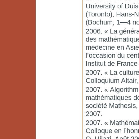
University of Du
(Toronto), Hans-N
(Bochum, 1—4 no
2006. « La généra
des mathématique
médecine en Asie
l’occasion du cent
Institut de Franc
2007. « La cultu
Colloquium Altair,
2007. « Algorithm
mathématiques de
société Mathesis, 
2007.
2007. « Mathémati
Colloque en l’hon
O. Hijazi, Août 20