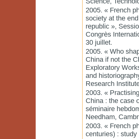
Science, Technol
2005. « French ph
society at the end
republic », Sessi
Congrès Internatio
30 juillet.
2005. « Who shape
China if not the 
Exploratory Works
and historiograph
Research Institut
2003. « Practisin
China : the case 
séminaire hebdoma
Needham, Cambri
2003. « French ph
centuries) : study 