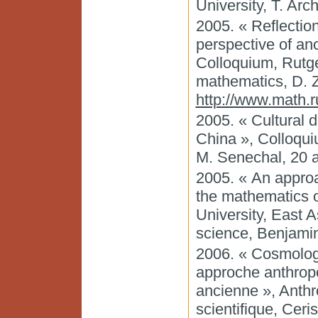
University, T. Arc
2005. « Reflectio
perspective of an
Colloquium, Rutge
mathematics, D. Z
http://www.math.r
2005. « Cultural 
China », Colloqu
M. Senechal, 20 a
2005. « An approa
the mathematics o
University, East A
science, Benjami
2006. « Cosmologi
approche anthrop
ancienne », Anthro
scientifique, Ceri