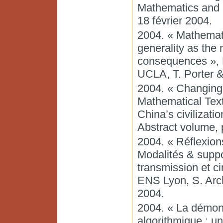
Mathematics and S
18 février 2004.
2004. « Mathemati
generality as the 
consequences », L
UCLA, T. Porter & 
2004. « Changing 
Mathematical Texts
China’s civilizat
Abstract volume, 
2004. « Réflexion
Modalités & suppo
transmission et ci
ENS Lyon, S. Arc
2004.
2004. « La démons
algorithmique : u