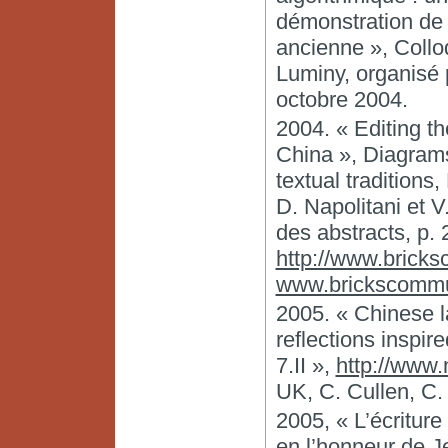
démonstration de 
ancienne », Colloq
Luminy, organisé 
octobre 2004.
2004. « Editing th
China », Diagrams
textual tradition
D. Napolitani et V
des abstracts, p. 
http://www.brick
www.brickscommun
2005. « Chinese l
reflections inspir
7.II »,
http://www.n
UK, C. Cullen, C.
2005, « L’écritur
en l’honneur de 