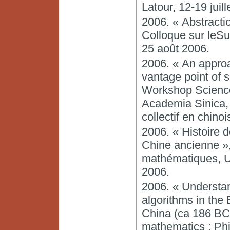
Latour, 12-19 juill
2006. « Abstracti
Colloque sur leS
25 août 2006.
2006. « An approa
vantage point of 
Workshop Science
Academia Sinica, T
collectif en chino
2006. « Histoire 
Chine ancienne »
mathématiques, Un
2006.
2006. « Understan
algorithms in the
China (ca 186 BCE
mathematics : Phi