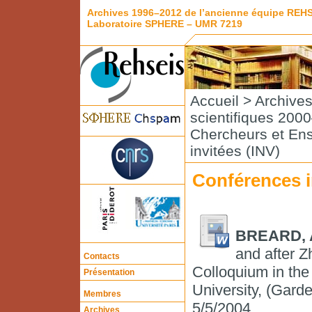
Archives 1996–2012 de l’ancienne équipe REH
Laboratoire SPHERE – UMR 7219
Accueil
>
Archive
scientifiques 200
Chercheurs et En
invitées (INV)
Conférences i
BREARD, 
and after Z
Contacts
Colloquium in the
Présentation
University, (Garde
Membres
5/5/2004.
Archives