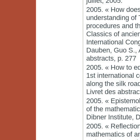
juillet, 2005.
2005. « How does
understanding of
procedures and t
Classics of ancie
International Cong
Dauben, Guo S., A
abstracts, p. 277
2005. « How to ed
1st international 
along the silk roa
Livret des abstrac
2005. « Epistemol
of the mathematic
Dibner Institute, 
2005. « Reflection
mathematics of an