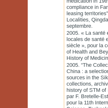
medication in 19th
compliance in Far
leasing territori
Localities, Qingd
septembre.
2005. « La santé 
locales de santé 
siècle », pour la 
of Health and Bey
History of Medici
2005. “The Collec
China : a selectio
sources in the Si
collections, arch
history of STM of
par F. Bretelle-Es
pour la 11th Inte