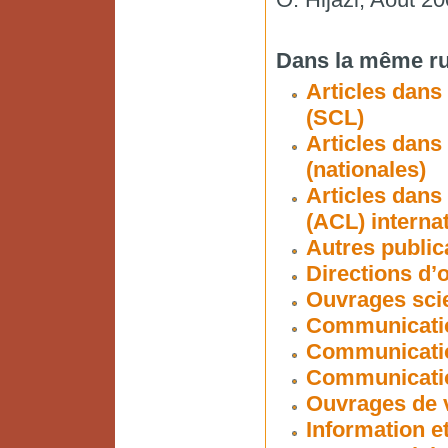
Dans la même ru
Articles dans
(SCL)
Articles dans
(nationales)
Articles dans
(ACL) interna
Autres public
Directions d’
Ouvrages scie
Communicatio
Communicatio
Communication
Ouvrages de v
Information et