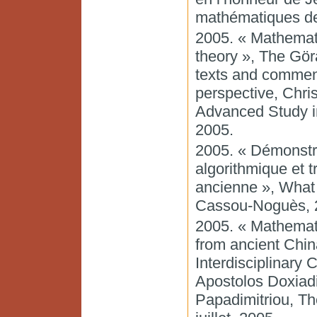
mathématiques de 
2005. « Mathemat
theory », The Gö
texts and comment
perspective, Chri
Advanced Study in
2005.
2005. « Démonstra
algorithmique et 
ancienne », What i
Cassou-Noguès, 
2005. « Mathemati
from ancient Chin
Interdisciplinary
Apostolos Doxiad
Papadimitriou, Th