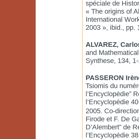
spéciale de Histor
« The origins of 
International Wor
2003 », ibid., pp. 
ALVAREZ, Carlo
and Mathematical
Synthese, 134, 1-
PASSERON Irèn
Tsiomis du numér
l’Encyclopédie” R
l’Encyclopédie 40
2005. Co-direction
Firode et F. De G
D’Alembert” de Re
l’Encyclopédie 38,