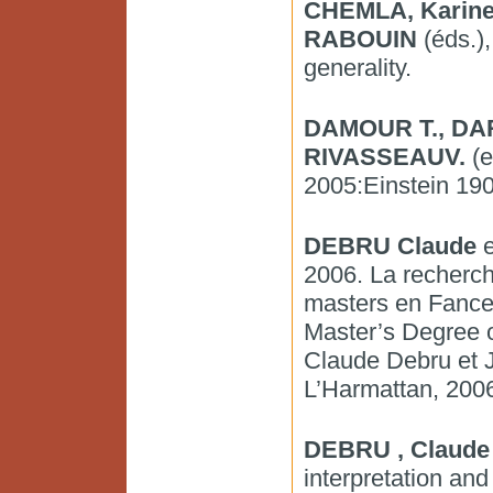
CHEMLA, Karine
RABOUIN
(éds.),
generality.
DAMOUR T., DA
RIVASSEAUV.
(e
2005:Einstein 190
DEBRU Claude
e
2006. La recherch
masters en Fance 
Master’s Degree o
Claude Debru et 
L’Harmattan, 200
DEBRU , Claude
interpretation an