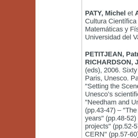
PATY, Michel
et
A
Cultura Científic
Matemáticas y Fís
Universidad del Va
PETITJEAN, Patr
RICHARDSON, J.
(eds), 2006. Sixt
Paris, Unesco. Pa
"Setting the Scene
Unesco’s scientif
"Needham and Une
(pp.43-47) – "The
years" (pp.48-52) 
projects" (pp.52-5
CERN" (pp.57-60) 