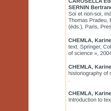
CAROSELLA Edg
SERNIN Bertran
Soi et non-soi, i
Thomas Pradeu, B
(éds.), Paris, Pr
CHEMLA, Karin
text, Springer, Co
of science », 200
CHEMLA, Karin
historiography of 
.
CHEMLA, Karin
Introduction to tex