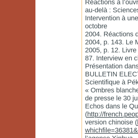
Réactions à l’ouv
au-delà : Science
Intervention à un
octobre
2004. Réactions d
2004, p. 143. Le 
2005, p. 12. Livr
87. Interview en c
Présentation dans
BULLETIN ELEC
Scientifique à Pék
« Ombres blanche
de presse le 30 ju
Echos dans le Quo
(
http://french.pe
version chinoise (
whichfile=36381&