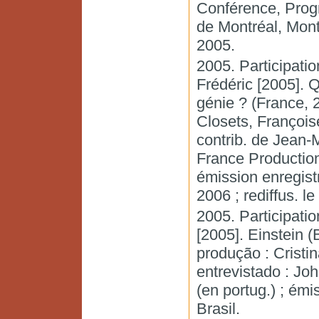
Conférence, Prog
de Montréal, Mon
2005.
2005. Participatio
Frédéric [2005]. Q
génie ? (France, 2
Closets, Françoise
contrib. de Jean-
France Production,
émission enregistr
2006 ; rediffus. l
2005. Participatio
[2005]. Einstein (B
produção : Cristin
entrevistado : Joh
(en portug.) ; émi
Brasil.