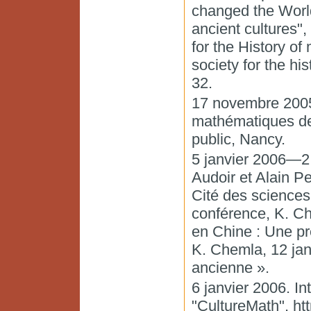
changed the World
ancient cultures",
for the History o
society for the hi
32.
17 novembre 2005.
mathématiques de
public, Nancy.
5 janvier 2006—2 
Audoir et Alain P
Cité des sciences
conférence, K. Ch
en Chine : Une p
K. Chemla, 12 jan
ancienne ».
6 janvier 2006. In
"CultureMath",
ht