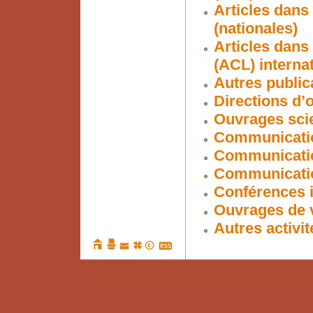
Articles dans
(nationales)
Articles dans
(ACL) interna
Autres public
Directions d’
Ouvrages scie
Communicatio
Communicatio
Communication
Conférences i
Ouvrages de v
Autres activit