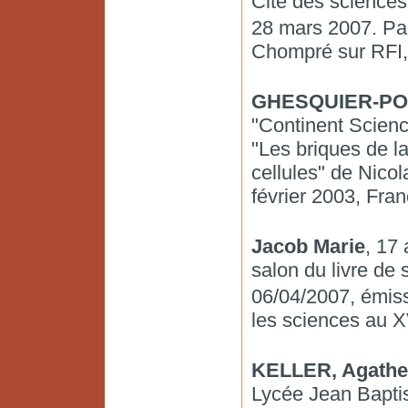
Cité des sciences 
28 mars 2007. Part
Chompré sur RFI, 
GHESQUIER-POU
"Continent Scien
"Les briques de la
cellules" de Nico
février 2003, Fran
Jacob Marie
, 17
salon du livre de
06/04/2007, émiss
les sciences au XV
KELLER, Agathe
Lycée Jean Baptis