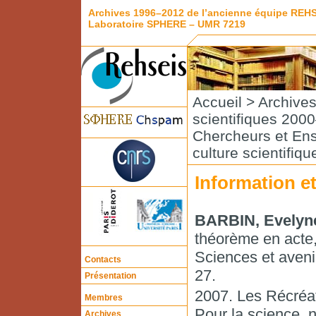
Archives 1996–2012 de l’ancienne équipe REH
Laboratoire SPHERE – UMR 7219
Accueil
>
Archive
scientifiques 200
Chercheurs et En
culture scientifiqu
Information et
BARBIN, Evelyn
théorème en acte,
Sciences et avenir
Contacts
27.
Présentation
2007. Les Récréa
Membres
Pour la science, n
Archives