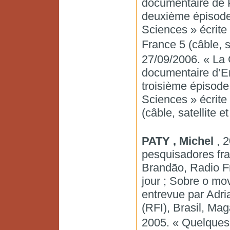
documentaire de P
deuxième épisode d
Sciences » écrite
France 5 (câble, s
27/09/2006. « La G
documentaire d’Er
troisième épisode 
Sciences » écrite
(câble, satellite e
PATY , Michel
, 2
pesquisadores fra
Brandão, Radio Fra
jour ; Sobre o mo
entrevue par Adri
(RFI), Brasil, Ma
2005. « Quelques 